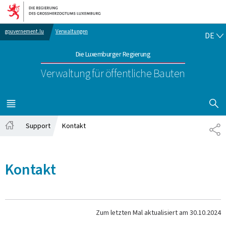
Zur Hauptnavigation
Zum Inhalt
DE
gouvernement.lu
Verwaltungen
DE
Die Luxemburger Regierung
Verwaltung für öffentliche Bauten
SUCHFLED 
MENÜ
HAUPT-
Support
Kontakt
TE
Startseite
Kontakt
Zum letzten Mal aktualisiert am
30.10.2024