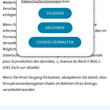
Datenschutzbestimmungen
lesen.
Weiterhin können Sie, außer in Fällen, in denen die
Verarbeitung Ihrer Daten verpflichtend ist, Widerspruch
ZULASSEN
einlegen, wenn dieser rechtmäßig begründet ist.
Wenn Sie diese Rechte ausüben und/oder Einsicht in Ihre
ABLEHNEN
Informationen nehmen möchten, können Sie sich unter den im
Formular angegebenen Kontaktdaten an die zuständige
COOKIES VERWALTEN
Verwaltungsbehörde wenden. Sie haben außerdem die
Möglichkeit, bei der Nationalen Kommission für den
Datenschutz Beschwerde einzulegen (Commission nationale
pour la protection des données, 1, Avenue du Rock'n'Roll, L-
4361 Esch-sur-Alzette).
Wenn Sie Ihren Vorgang fortsetzen, akzeptieren Sie damit, dass
Ihre personenbezogenen Daten im Rahmen Ihres Antrags
verarbeitet werden.