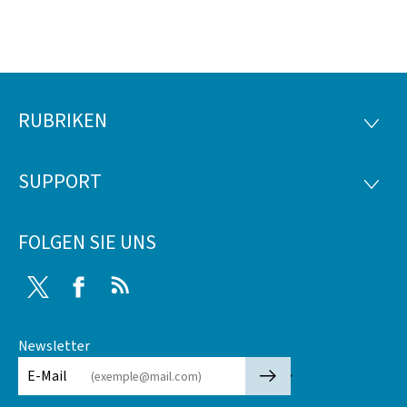
RUBRIKEN
Footer
RUBRI
SUPPORT
SUPP
FOLGEN SIE UNS
Twitter
Facebook
RSS
Newsletter
🡒
E-Mail