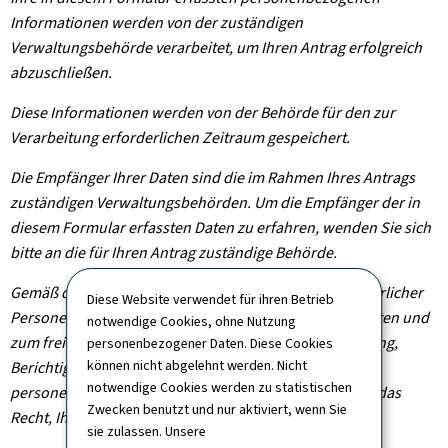
Informationen werden von der zuständigen
Verwaltungsbehörde verarbeitet, um Ihren Antrag erfolgreich
abzuschließen.
Diese Informationen werden von der Behörde für den zur
Verarbeitung erforderlichen Zeitraum gespeichert.
Die Empfänger Ihrer Daten sind die im Rahmen Ihres Antrags
zuständigen Verwaltungsbehörden. Um die Empfänger der in
diesem Formular erfassten Daten zu erfahren, wenden Sie sich
bitte an die für Ihren Antrag zuständige Behörde.
Gemäß der Verordnung (EU) 2016/679 zum Schutz natürlicher
Diese Website verwendet für ihren Betrieb
Personen bei der Verarbeitung personenbezogener Daten und
notwendige Cookies, ohne Nutzung
zum freien Datenverkehr haben Sie das Recht auf Zugang,
personenbezogener Daten. Diese Cookies
können nicht abgelehnt werden. Nicht
Berichtigung und gegebenenfalls Löschung Ihrer
notwendige Cookies werden zu statistischen
personenbezogenen Informationen. Sie haben zudem das
Zwecken benutzt und nur aktiviert, wenn Sie
Recht, Ihre erteilte Einwilligung jederzeit zu widerrufen.
sie zulassen. Unsere