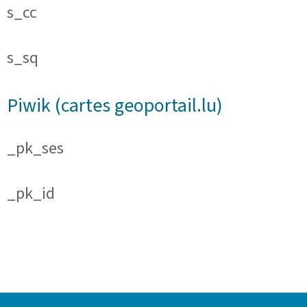
s_cc
s_sq
Piwik (cartes geoportail.lu)
_pk_ses
_pk_id