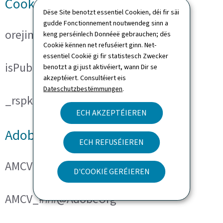
Cookies techniques
Dëse Site benotzt essentiel Cookien, déi fir säi
gudde Fonctionnement noutwendeg sinn a
orejime
keng perséinlech Donnéeë gebrauchen; dës
Cookië kënnen net refuséiert ginn. Net-
essentiel Cookië gi fir statistesch Zwecker
isPublicWebsite
benotzt a gi just aktivéiert, wann Dir se
akzeptéiert. Consultéiert eis
Dateschutzbestëmmungen
.
_rspkrLoadCore (ReadSpeaker)
ECH AKZEPTÉIEREN
Adobe Analytics
ECH REFUSÉIEREN
AMCVS_###@AdobeOrg
D'COOKIË GERÉIEREN
AMCV_###@AdobeOrg