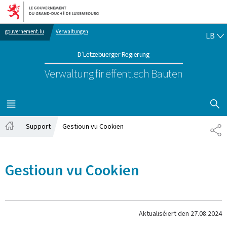
Bei den Haaptmenü goen
Bei den Inhalt goen
LË
gouvernement.lu
Verwaltungen
LB
D’Lëtzebuerger Regierung
Verwaltung fir ëffentlech Bauten
SHOW H
MENÜ
HAAPT-
Support
Gestioun vu Cookien
SH
Startsäit
Gestioun vu Cookien
Aktualiséiert den
27.08.2024