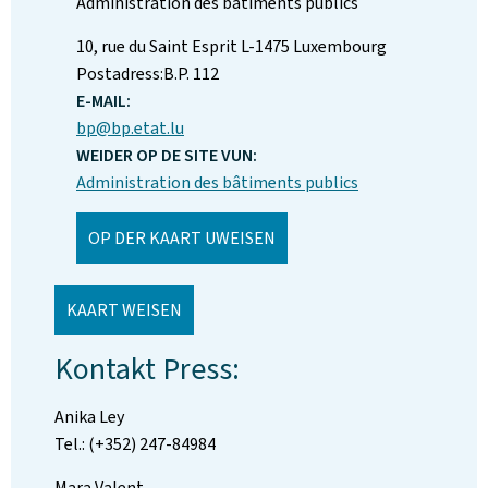
Administration des bâtiments publics
ADRESS:
10, rue du Saint Esprit
L-1475
Luxembourg
Postadress:
B.P. 112
E-MAIL:
bp@bp.etat.lu
WEIDER OP DE SITE VUN:
Administration des bâtiments publics
OP DER KAART UWEISEN
KAART WEISEN
Kontakt Press:
Anika Ley
Tel.: (+352) 247-84984
Mara Valent