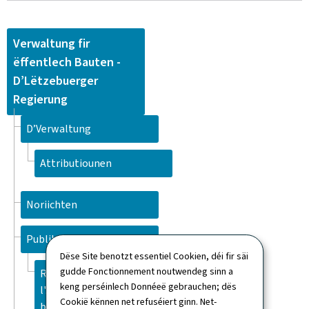
Verwaltung fir
ëffentlech Bauten -
D’Lëtzebuerger
Regierung
D’Verwaltung
Attributiounen
Noriichten
Publikatiounen
Dëse Site benotzt essentiel Cookien, déi fir säi
gudde Fonctionnement noutwendeg sinn a
Rapport d'activité 2025 de
keng perséinlech Donnéeë gebrauchen; dës
l'Administration des
Cookië kënnen net refuséiert ginn. Net-
bâtiments publics