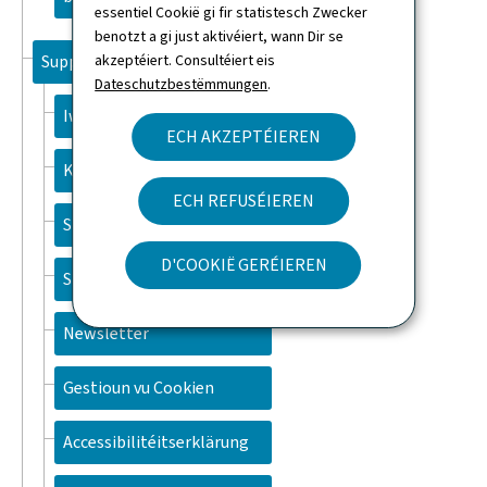
essentiel Cookië gi fir statistesch Zwecker
benotzt a gi just aktivéiert, wann Dir se
akzeptéiert. Consultéiert eis
Support
Dateschutzbestëmmungen
.
Iwwert dës Websäit
ECH AKZEPTÉIEREN
Kontakt
ECH REFUSÉIEREN
Sitemap
D'COOKIË GERÉIEREN
Sich
Newsletter
Gestioun vu Cookien
Accessibilitéitserklärung