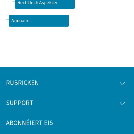
Rechtlech Aspekter
Annuaire
RUBRICKEN
Fousszeil
RUBRI
SUPPORT
SUPP
ABONNÉIERT EIS