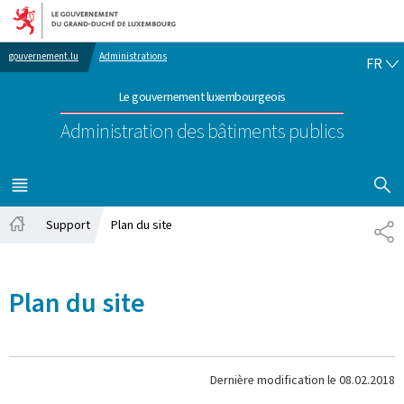
Aller au menu principal
Aller au contenu
FR
gouvernement.lu
Administrations
FR
Le gouvernement luxembourgeois
Administration des bâtiments publics
AFFICHER
MENU
PRINCIPAL
Support
Plan du site
PA
Accueil
Plan du site
Dernière modification le
08.02.2018