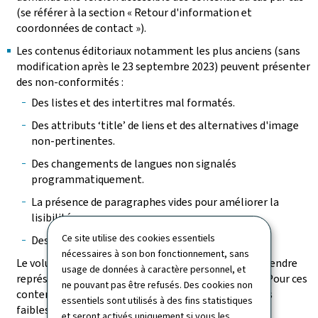
(se référer à la section « Retour d'information et
coordonnées de contact »).
Les contenus éditoriaux notamment les plus anciens (sans
modification après le 23 septembre 2023) peuvent présenter
des non-conformités :
Des listes et des intertitres mal formatés.
Des attributs ‘title’ de liens et des alternatives d'image
non-pertinentes.
Des changements de langues non signalés
programmatiquement.
La présence de paragraphes vides pour améliorer la
lisibilité.
Ce site utilise des cookies essentiels
Des tableaux incorrectement structurés.
nécessaires à son bon fonctionnement, sans
Le volume des pages à vérifier et des contenus à reprendre
usage de données à caractère personnel, et
représente une charge de travail trop conséquente. Pour ces
ne pouvant pas être refusés. Des cookies non
contenus, il a été vérifié que, bien que présentant des
essentiels sont utilisés à des fins statistiques
faiblesses de structuration, les non-conformités les
et seront activés uniquement si vous les