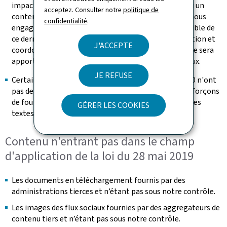
impactant ne bloquent pas l’accès à l’information. Si un
acceptez. Consulter notre
politique de
contenu s’avérait malgré tout non accessible, nous nous
confidentialité
.
engageons à fournir sur demande une version accessible de
ce dernier (se référer à la section « Retour d'information et
J'ACCEPTE
coordonnées de contact »). Une attention particulière sera
apportée à la rédaction des futurs contenus éditoriaux.
JE REFUSE
Certaines vidéos publiées après le 23 septembre 2020 n'ont
pas de transcription textuelle adaptée. Nous nous efforçons
de fournir les messages transmis dans la vidéo dans les
GÉRER LES COOKIES
textes environnants
Contenu n'entrant pas dans le champ
d'application de la loi du 28 mai 2019
Les documents en téléchargement fournis par des
administrations tierces et n’étant pas sous notre contrôle.
Les images des flux sociaux fournies par des aggregateurs de
contenu tiers et n’étant pas sous notre contrôle.