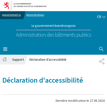
Aller au menu principal
Aller au contenu
FR
gouvernement.lu
Administrations
FR
Le gouvernement luxembourgeois
Administration des bâtiments publics
AFFICHER
MENU
PRINCIPAL
Support
Déclaration d'accessibilité
PA
Accueil
Déclaration d'accessibilité
Dernière modification le
27.08.2024