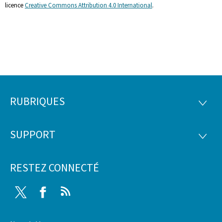
licence
Creative Commons Attribution 4.0 International
.
RUBRIQUES
Pied
RUBRI
de
SUPPORT
SUPP
page
RESTEZ CONNECTÉ
Twitter
Facebook
RSS