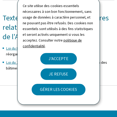
Ce site utilise des cookies essentiels
nécessaires à son bon fonctionnement, sans
Textes législatifs et réglementaires
usage de données à caractère personnel, et
ne pouvant pas être refusés. Des cookies non
relatifs aux missions
essentiels sont utilisés à des fins statistiques
de l'Administration
et seront activés uniquement si vous les
acceptez. Consulter notre
politique de
confidentialité
.
Loi du 8 mars 2017
modifiant la loi du 15 juin 2004 portant
réorganisation de l’Administration des bâtiments publics
J'ACCEPTE
Loi du 15 juin 2004
portant réorganisation de l'Administration des
bâtiments publics
JE REFUSE
GÉRER LES COOKIES