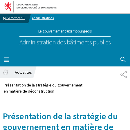
Aller au menu principal
Aller au contenu
gouvernement.lu
Administrations
Le gouvernement luxembourgeois
Administration des bâtiments publics
AFFICHER
MENU
PRINCIPAL
Actualités
PA
Accueil
Présentation de la stratégie du gouvernement
en matière de déconstruction
Présentation de la stratégie du
gouvernement en matière de