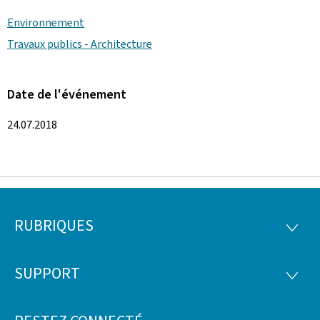
Environnement
Travaux publics - Architecture
Date de l'événement
24.07.2018
RUBRIQUES
Pied
RUBRI
de
SUPPORT
SUPP
page