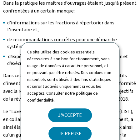
Dans la pratique les maitres d’ouvrages étaient jusqu’à présent
confrontées à un certain manque:
d’informations sur les fractions à répertorier dans
l'inventaire et,
de recommandations concrètes pour une démarche
systématique,
Ce site utilise des cookies essentiels
d’expérience dans une telle démarche de planification et
nécessaires à son bon fonctionnement, sans
d’exécution d’un chantier.
usage de données à caractère personnel, et
ne pouvant pas être refusés. Des cookies non
Dans cette optique, il a été décidé de développer ces outils
essentiels sont utilisés à des fins statistiques
d’inventaire et de guide pour clarifier et faciliter la conformité
et seront activés uniquement si vous les
avec la réglementation en vigueur et d’atteindre les objectifs
acceptez. Consulter notre
politique de
de la révision de la directive sur les déchets publiée en 2018.
confidentialité
.
Le "Luxembourg Institute of Science and Technology" (LIST),
J'ACCEPTE
en collaboration avec l’Administration de l’environnement, a
ainsi élaboré un modèle pour l’inventaire des matériaux ainsi
JE REFUSE
qu’un guide associé pour aider les acteurs concernés par la