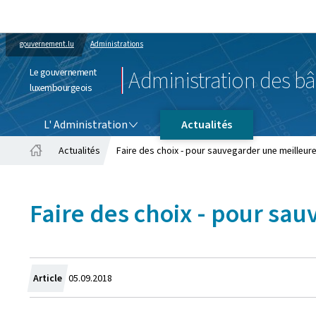
gouvernement.lu
Administrations
Le gouvernement
Administration des bâ
luxembourgeois
L' ADMINISTRATION
L' Administration
Actualités
Actualités
Faire des choix - pour sauvegarder une meilleur
Accueil
Faire des choix - pour sa
Crée
Article
05.09.2018
le