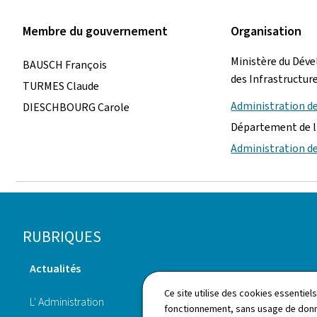
Membre du gouvernement
Organisation
Ministère du Dév
BAUSCH François
des Infrastructur
TURMES Claude
Administration d
DIESCHBOURG Carole
Département de 
Administration d
Pied
RUBRIQUES
de
Actualités
page
Législation
Ce site utilise des cookies essentie
L' Administration
fonctionnement, sans usage de donné
Annuaire