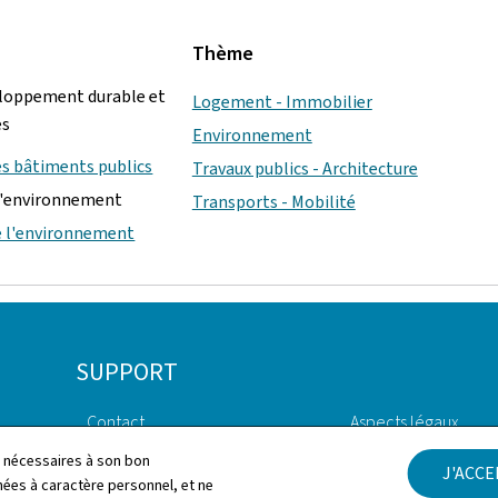
Thème
eloppement durable et
Logement - Immobilier
es
Environnement
es bâtiments publics
Travaux publics - Architecture
l'environnement
Transports - Mobilité
e l'environnement
SUPPORT
Contact
Aspects légaux
ls nécessaires à son bon
J'ACC
Plan du site
Déclaration d'access
es à caractère personnel, et ne