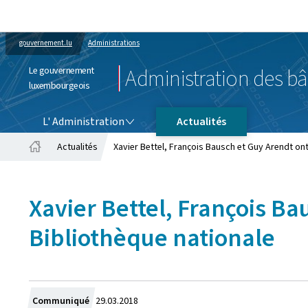
gouvernement.lu
Administrations
Le gouvernement
Administration des bâ
luxembourgeois
L' ADMINISTRATION
L' Administration
Actualités
Actualités
Xavier Bettel, François Bausch et Guy Arendt ont 
Accueil
Xavier Bettel, François Ba
Bibliothèque nationale
Crée
Communiqué
29.03.2018