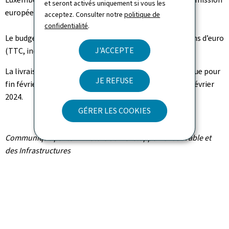
et seront activés uniquement si vous les
européenne."
acceptez. Consulter notre
politique de
confidentialité
.
Le budget total du projet de loi voté : EUR 526,3 millions d’euro
J'ACCEPTE
(TTC, ind. oct. 2015).
La livraison de la phase 1 (bâtiment principal) est prévue pour
JE REFUSE
fin février 2023 et la phase 2 (bâtiment tour) pour fin février
2024.
GÉRER LES COOKIES
Communiqué par le ministère du Développement durable et
des Infrastructures