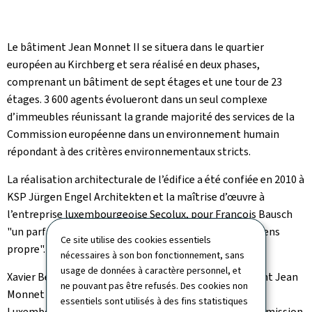
Le bâtiment Jean Monnet II se situera dans le quartier
européen au Kirchberg et sera réalisé en deux phases,
comprenant un bâtiment de sept étages et une tour de 23
étages. 3 600 agents évolueront dans un seul complexe
d’immeubles réunissant la grande majorité des services de la
Commission européenne dans un environnement humain
répondant à des critères environnementaux stricts.
La réalisation architecturale de l’édifice a été confiée en 2010 à
KSP Jürgen Engel Architekten et la maîtrise d’œuvre à
l’entreprise luxembourgeoise Secolux, pour François Bausch
"un parfait exemple de collaboration européenne au sens
Ce site utilise des cookies essentiels
propre".
nécessaires à son bon fonctionnement, sans
usage de données à caractère personnel, et
Xavier Bettel a précisé : "L’implémentation du bâtiment Jean
ne pouvant pas être refusés. Des cookies non
Monnet II à Kirchberg confirme l’impact de la Ville de
essentiels sont utilisés à des fins statistiques
Luxembourg comme capitale européenne pour la Commission