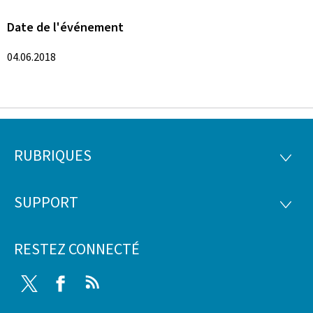
Date de l'événement
04.06.2018
RUBRIQUES
Pied
RUBRI
de
SUPPORT
SUPP
page
RESTEZ CONNECTÉ
Twitter
Facebook
RSS