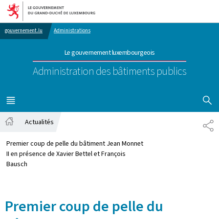
Aller au menu principal
Aller au contenu
gouvernement.lu
Administrations
Le gouvernement luxembourgeois
Administration des bâtiments publics
AFFICHER
MENU
PRINCIPAL
Actualités
PA
Accueil
Premier coup de pelle du bâtiment Jean Monnet
II en présence de Xavier Bettel et François
Bausch
Premier coup de pelle du