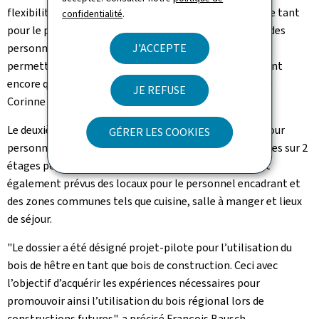
flexibilités dans la gestion et l’organisation journalière tant
confidentialité
.
pour le personnel que par rapport à la prise en charge des
personnes accueillies. "En effet, ces nouveaux locaux
J'ACCEPTE
permettront un encadrement de qualité, plus important
encore que la seule mise à disposition de lits", a indiqué
JE REFUSE
Corinne Cahen.
Le deuxième bâtiment servira comme hébergement pour
GÉRER LES COOKIES
personnes en détresse. Il comprend en tout 18 chambres sur 2
étages pour un nombre de 36 personnes au total. Sont
également prévus des locaux pour le personnel encadrant et
des zones communes tels que cuisine, salle à manger et lieux
de séjour.
"Le dossier a été désigné projet-pilote pour l’utilisation du
bois de hêtre en tant que bois de construction. Ceci avec
l’objectif d’acquérir les expériences nécessaires pour
promouvoir ainsi l’utilisation du bois régional lors de
constructions futures", a précisé François Bausch.