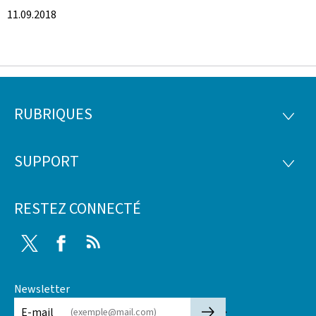
11.09.2018
RUBRIQUES
Pied
RUBRI
de
SUPPORT
SUPP
page
RESTEZ CONNECTÉ
Twitter
Facebook
RSS
Newsletter
🡒
E-mail