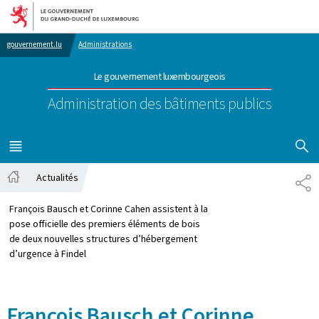
Aller au menu principal
Aller au contenu
gouvernement.lu
Administrations
Le gouvernement luxembourgeois
Administration des bâtiments publics
AFFICHER
MENU
PRINCIPAL
Actualités
PA
Accueil
François Bausch et Corinne Cahen assistent à la
pose officielle des premiers éléments de bois
de deux nouvelles structures d’hébergement
d’urgence à Findel
François Bausch et Corinne