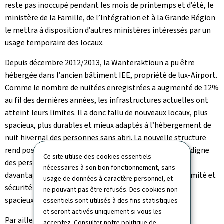
reste pas inoccupé pendant les mois de printemps et d’été, le
ministère de la Famille, de l’Intégration et à la Grande Région
le mettra à disposition d’autres ministères intéressés par un
usage temporaire des locaux.
Depuis décembre 2012/2013, la Wanteraktioun a pu être
hébergée dans l’ancien bâtiment IEE, propriété de lux-Airport.
Comme le nombre de nuitées enregistrées a augmenté de 12%
au fil des dernières années, les infrastructures actuelles ont
atteint leurs limites. Il a donc fallu de nouveaux locaux, plus
spacieux, plus durables et mieux adaptés à l’hébergement de
nuit hivernal des personnes sans abri. La nouvelle structure
rend possible une prise en charge plus adaptée et plus digne
Ce site utilise des cookies essentiels
des personnes hébergées. Ainsi les dortoirs offriront
nécessaires à son bon fonctionnement, sans
davantage d’espace, les installations garantissent intimité et
usage de données à caractère personnel, et
sécurité aux personnes et le réfectoire, beaucoup plus
ne pouvant pas être refusés. Des cookies non
spacieux, deviendra plus convivial.
essentiels sont utilisés à des fins statistiques
et seront activés uniquement si vous les
Par ailleurs, le nouveau bâtiment offre davantage de
acceptez. Consulter notre
politique de