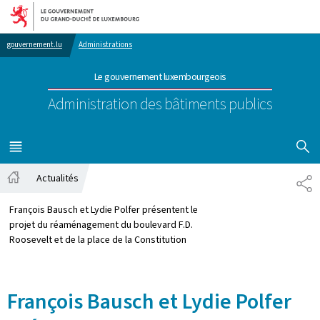
Aller au menu principal
Aller au contenu
gouvernement.lu
Administrations
Le gouvernement luxembourgeois
Administration des bâtiments publics
AFFICHER
MENU
PRINCIPAL
Actualités
PA
Accueil
François Bausch et Lydie Polfer présentent le
projet du réaménagement du boulevard F.D.
Roosevelt et de la place de la Constitution
François Bausch et Lydie Polfer