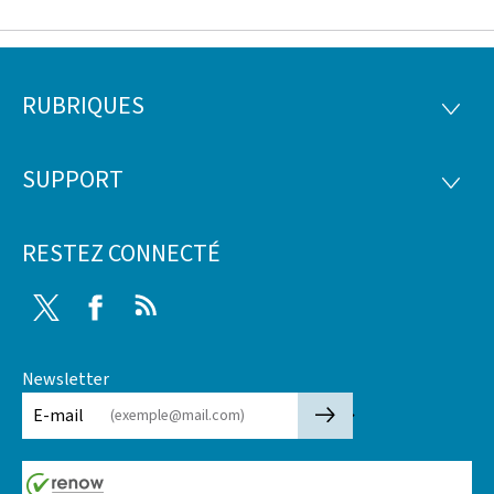
RUBRIQUES
Pied
RUBRI
de
SUPPORT
SUPP
page
RESTEZ CONNECTÉ
Twitter
Facebook
RSS
Newsletter
🡒
E-mail