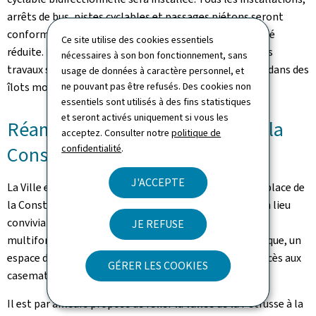
arrêts de bus, pistes cyclables et passages piétons seront
conformes aux prescriptions pour personnes à mobilité
Ce site utilise des cookies essentiels
réduite. Les arbres qui devront être enlevés au cours des
nécessaires à son bon fonctionnement, sans
travaux seront replantés selon un concept paysagiste dans des
usage de données à caractère personnel, et
îlots modifiés.
ne pouvant pas être refusés. Des cookies non
essentiels sont utilisés à des fins statistiques
et seront activés uniquement si vous les
Réaménagement de la place de la
acceptez. Consulter notre
politique de
Constitution
confidentialité
.
J'ACCEPTE
La Ville et l'État envisagent un réaménagement de la place de
la Constitution ainsi que de ses alentours pour créer un lieu
convivial sans voitures et pour permettre un usage
JE REFUSE
multifonctionnel du site. Un pavillon d'accueil touristique, un
espace de vente, une petite restauration ainsi qu'un accès aux
GÉRER LES COOKIES
casemates sont prévus.
Il est par ailleurs proposé de relier la vallée de la Pétrusse à la