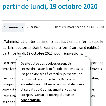
partir de lundi, 19 octobre 2020
Crée
Dernière modification le
14.10.2020
Communiqué
14.10.2020
le
L'Administration des bâtiments publics tient à informer que le
parking souterrain Saint-Esprit sera fermé au grand public à
partir de lundi, 19 octobre 2020, pour rénovations.
La durée prévisionnelle des travaux est de 18 mois et le parking
Ce site utilise des cookies essentiels
sera fermé au grand public pendant toute la durée des travaux.
nécessaires à son bon fonctionnement, sans
usage de données à caractère personnel, et
Les travaux comprennent la rénovation des cages d'escalier,
ne pouvant pas être refusés. Des cookies non
rampes, dalles en béton et sols. Le parking sera
essentiels sont utilisés à des fins statistiques
et seront activés uniquement si vous les
complètement repeint et équipé de nouveaux ascenseurs.
acceptez. Consulter notre
politique de
L'éclairage complet et certaines installations techniques
confidentialité
.
seront entièrement renouvelés.