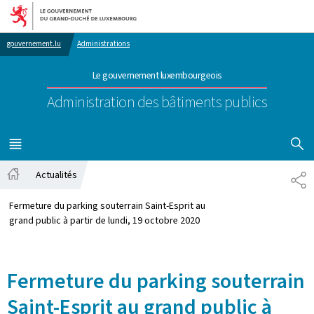
Aller au menu principal
Aller au contenu
gouvernement.lu
Administrations
Le gouvernement luxembourgeois
Administration des bâtiments publics
AFFICHER
MENU
PRINCIPAL
Actualités
PA
Accueil
Fermeture du parking souterrain Saint-Esprit au
grand public à partir de lundi, 19 octobre 2020
Fermeture du parking souterrain
Saint-Esprit au grand public à