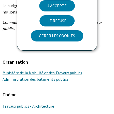
J'ACCEPTE
Le budget prévisionnel pour tous ces travaux est de 6,5
millions € TTC.
JE REFUSE
Communiqué par le ministère de la Mobilité et des Travaux
publics
GÉRER LES COOKIES
Organisation
Ministère de la Mobilité et des Travaux publics
Administration des bâtiments publics
Thème
Travaux publics - Architecture