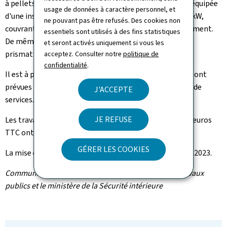
à pellets de 30kW. La toiture verte de l'immeuble sera équipée
usage de données à caractère personnel, et
d'une installation de panneaux photovoltaïques de 30 kW,
ne pouvant pas être refusés. Des cookies non
couvrant trois quarts des besoins en électricité du bâtiment.
essentiels sont utilisés à des fins statistiques
De même, des éclairages de type LED avec réflecteurs
et seront activés uniquement si vous les
prismatiques et dimmables seront installées.
acceptez. Consulter notre
politique de
confidentialité
.
Il est à préciser que des bornes de recharge électrique sont
prévues dans le parking, notamment pour les voitures de
J'ACCEPTE
services.
JE REFUSE
Les travaux dont le coût global s'élève à 6,9 millions d'euros
TTC ont débuté en septembre 2021.
GÉRER LES COOKIES
La mise en service prévisionnelle aura lieu en automne 2023.
Communiqué par le ministère de la Mobilité et des Travaux
publics et le ministère de la Sécurité intérieure