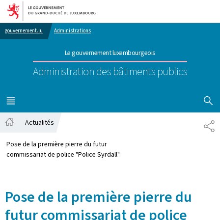
Aller au menu principal
Aller au contenu
gouvernement.lu
Administrations
Le gouvernement luxembourgeois
Administration des bâtiments publics
AFFICHER
MENU
PRINCIPAL
Actualités
PA
Accueil
Pose de la première pierre du futur
commissariat de police "Police Syrdall"
Pose de la première pierre du
futur commissariat de police