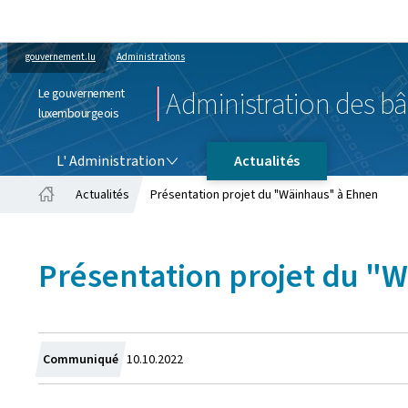
gouvernement.lu
Administrations
Le gouvernement
Administration des bâ
luxembourgeois
L' ADMINISTRATION
L' Administration
Actualités
Actualités
Présentation projet du "Wäinhaus" à Ehnen
Accueil
Présentation projet du "
Crée
Communiqué
10.10.2022
le