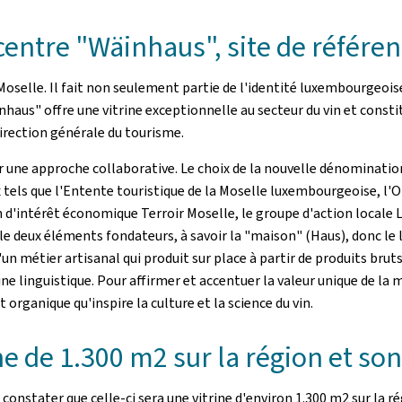
entre "Wäinhaus", site de référe
Moselle. Il fait non seulement partie de l'identité luxembourgeois
äinhaus" offre une vitrine exceptionnelle au secteur du vin et con
Direction générale du tourisme.
une approche collaborative. Le choix de la nouvelle dénomination a 
els que l'Entente touristique de la Moselle luxembourgeoise, l'Offi
n d'intérêt économique Terroir Moselle, le groupe d'action locale 
deux éléments fondateurs, à savoir la "maison" (Haus), donc le lieu 
 d'un métier artisanal qui produit sur place à partir de produits br
ne linguistique. Pour affirmer et accentuer la valeur unique de la
organique qu'inspire la culture et la science du vin.
ne de 1.300 m2 sur la région et son
onstater que celle-ci sera une vitrine d'environ 1.300 m2 sur la régi