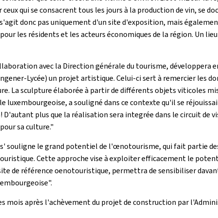
 ceux qui se consacrent tous les jours à la production de vin, se d
e s'agit donc pas uniquement d'un site d'exposition, mais également 
pour les résidents et les acteurs économiques de la région. Un lieu d
laboration avec la Direction générale du tourisme, développera en
gener-Lycée) un projet artistique. Celui-ci sert à remercier les d
ure. La sculpture élaborée à partir de différents objets viticoles mi
e luxembourgeoise, a souligné dans ce contexte qu'il se réjouissait
! D'autant plus que la réalisation sera integrée dans le circuit de
pour sa culture."
s' souligne le grand potentiel de l'œnotourisme, qui fait partie de
ouristique. Cette approche vise à exploiter efficacement le potent
ite de référence oenotouristique, permettra de sensibiliser davant
uxembourgeoise".
 mois après l'achèvement du projet de construction par l'Administ