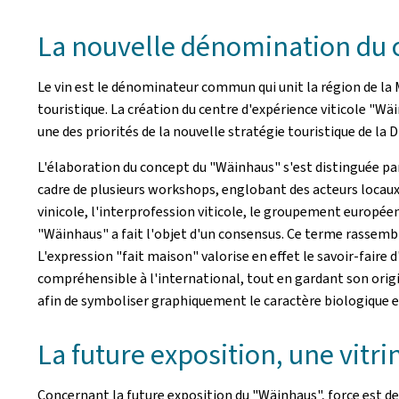
La nouvelle dénomination du c
Le vin est le dénominateur commun qui unit la région de la 
touristique. La création du centre d'expérience viticole "W
une des priorités de la nouvelle stratégie touristique de la 
L'élaboration du concept du "Wäinhaus" s'est distinguée par 
cadre de plusieurs workshops, englobant des acteurs locaux t
vinicole, l'interprofession viticole, le groupement europée
"Wäinhaus" a fait l'objet d'un consensus. Ce terme rassemble 
L'expression "fait maison" valorise en effet le savoir-faire
compréhensible à l'international, tout en gardant son origi
afin de symboliser graphiquement le caractère biologique et 
La future exposition, une vitri
Concernant la future exposition du "Wäinhaus", force est de c