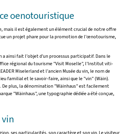
nce oenotouristique
e, mais il est également un élément crucial de notre offre
stitue un projet phare pour la promotion de l'œnotourisme,
ainsi fait l'objet d'un processus participatif. Dans le
ce régional du tourisme "Visit Moselle", l'Institut viti-
LEADER Miselerland et l'ancien Musée du vin, le nom de
familial et le savoir-faire, ainsi que le "vin" (Wäin).
uts. De plus, la dénomination "Wäinhaus" est facilement
 marque "Wäinhaus", une typographie dédiée a été conçue,
 vin
on, ses particularités, son caractère et son vin. Le visiteur