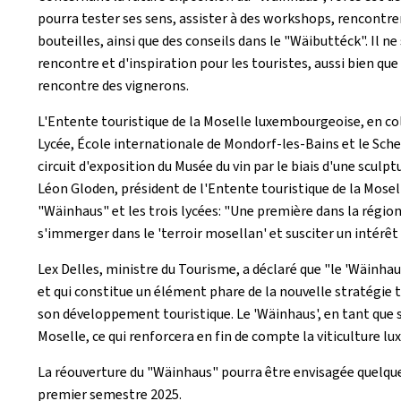
pourra tester ses sens, assister à des workshops, rencontrer
bouteilles, ainsi que des conseils dans le "Wäibuttéck". Il n
rencontre et d'inspiration pour les touristes, aussi bien que 
rencontre des vignerons.
L'Entente touristique de la Moselle luxembourgeoise, en col
Lycée, École internationale de Mondorf-les-Bains et le Schen
circuit d'exposition du Musée du vin par le biais d'une sculpt
Léon Gloden, président de l'Entente touristique de la Mosell
"Wäinhaus" et les trois lycées: "Une première dans la région
s'immerger dans le 'terroir mosellan' et susciter un intérêt 
Lex Delles, ministre du Tourisme, a déclaré que "le 'Wäinhau
et qui constitue un élément phare de la nouvelle stratégie t
son développement touristique. Le 'Wäinhaus', en tant que s
Moselle, ce qui renforcera en fin de compte la viticulture l
La réouverture du "Wäinhaus" pourra être envisagée quelques
premier semestre 2025.