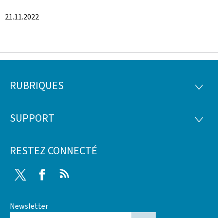
21.11.2022
RUBRIQUES
Pied
RUBRI
de
SUPPORT
SUPP
page
RESTEZ CONNECTÉ
Twitter
Facebook
RSS
Newsletter