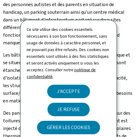
des personnes autistes et des parents en situation de
handicap, un parking souterrain ainsi qu'un centre médical
dans un bâtiment d'infrastructure partagé sur deux sites
différents au centre de Pétange, remplissant ainsi une
Ce site utilise des cookies essentiels
fonction sociale pour les besoins de structures en grand
nécessaires à son bon fonctionnement, sans
manque au niveau national.
usage de données à caractère personnel, et
ne pouvant pas être refusés. Des cookies non
Les bâtiments garantissent une performance énergétique et
essentiels sont utilisés à des fins statistiques
se situent tous dans les classes AC/AB/AA. En outre, ils sont
et seront activés uniquement si vous les
étanches à l'air et respectent les normes en matière
acceptez. Consulter notre
politique de
confidentialité
.
d'isolation thermique. Ensuite, en raison de leur compacité,
les structures présentent un excellent rapport
J'ACCEPTE
surface/volume construit, ce qui permet de réduire les besoins
en matière d'énergie et de chauffage.
JE REFUSE
Des panneaux solaires photovoltaïques sont installés sur des
toitures plates, et l'excédent d'énergie qu'ils produisent est
GÉRER LES COOKIES
injecté dans le réseau public. De même, des panneaux solaires
thermiques sont installés sur les toitures des bâtiments de