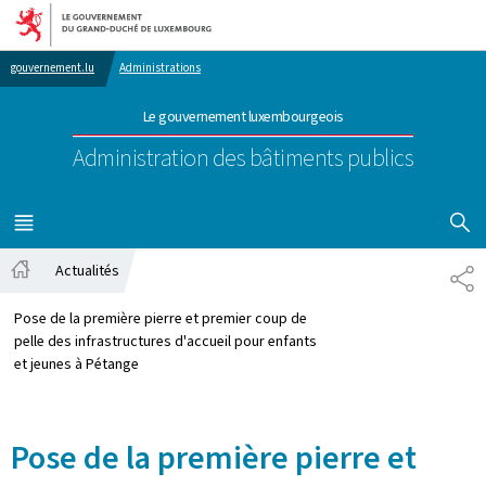
Aller au menu principal
Aller au contenu
gouvernement.lu
Administrations
Le gouvernement luxembourgeois
Administration des bâtiments publics
AFFICHER
MENU
PRINCIPAL
Actualités
PA
Accueil
Pose de la première pierre et premier coup de
pelle des infrastructures d'accueil pour enfants
et jeunes à Pétange
Pose de la première pierre et