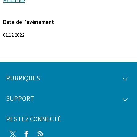
Monarchie
Date de l'événement
01.12.2022
RUBRIQUES
Pied
RUBRI
de
SUPPORT
SUPP
page
RESTEZ CONNECTÉ
Twitter
Facebook
RSS