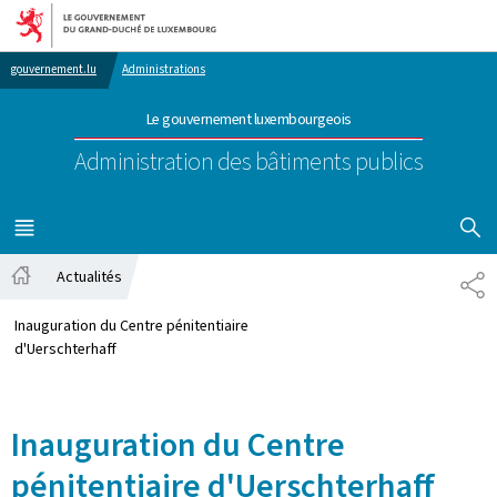
Aller au menu principal
Aller au contenu
gouvernement.lu
Administrations
Le gouvernement luxembourgeois
Administration des bâtiments publics
AFFICHER
MENU
PRINCIPAL
Actualités
PA
Accueil
Inauguration du Centre pénitentiaire
d'Uerschterhaff
Inauguration du Centre
pénitentiaire d'Uerschterhaff