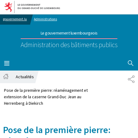
Aller au menu principal
Aller au contenu
gouvernement.lu
Administrations
Le gouvernement luxembourgeois
Administration des bâtiments publics
AFFICHER
MENU
PRINCIPAL
Actualités
PA
Accueil
Pose de la première pierre: réaménagement et
extension de la caserne Grand-Duc Jean au
Herrenberg à Diekirch
Pose de la première pierre: