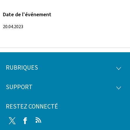
Date de l'événement
20.04.2023
RUBRIQUES
Pied
RUBRI
de
SUPPORT
SUPP
page
RESTEZ CONNECTÉ
Twitter
Facebook
RSS