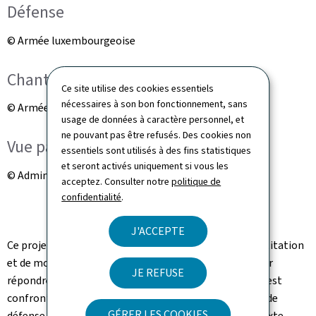
Défense
© Armée luxembourgeoise
Chantier
Ce site utilise des cookies essentiels
nécessaires à son bon fonctionnement, sans
© Armée luxembourgeoise
usage de données à caractère personnel, et
ne pouvant pas être refusés. Des cookies non
Vue panoramique
essentiels sont utilisés à des fins statistiques
et seront activés uniquement si vous les
© Administration des bâtiments publics
acceptez. Consulter notre
politique de
confidentialité
.
J'ACCEPTE
Ce projet s'inscrit dans un vaste programme de réhabilitation
et de modernisation des infrastructures militaires pour
JE REFUSE
répondre aux défis auxquels l'armée luxembourgeoise est
confrontée dans le cadre de l'exécution des politiques de
GÉRER LES COOKIES
défense nationale et internationale. En effet, le contexte