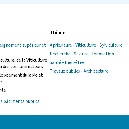
Thème
seignement supérieur et
Agriculture - Viticulture - Sylviculture
Recherche - Science - Innovation
culture, de la Viticulture
Santé - Bien-être
ion des consommateurs
Travaux publics - Architecture
eloppement durable et
es
anté
es bâtiments publics