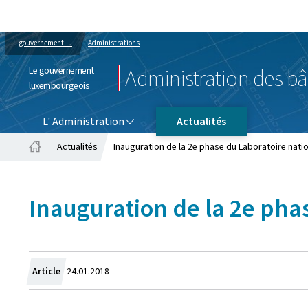
gouvernement.lu
Administrations
Le gouvernement
Administration des bâ
luxembourgeois
L' ADMINISTRATION
L' Administration
Actualités
Actualités
Inauguration de la 2e phase du Laboratoire nati
Accueil
Inauguration de la 2e pha
Crée
Article
24.01.2018
le