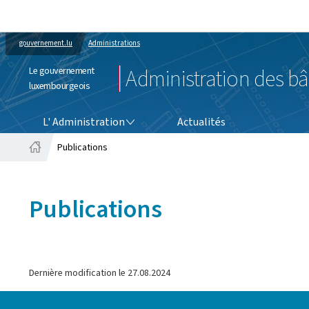
gouvernement.lu
Administrations
Le gouvernement
Administration des bâ
luxembourgeois
L' ADMINISTRATION
L' Administration
Actualités
Publications
Accueil
Publications
Dernière modification le
27.08.2024