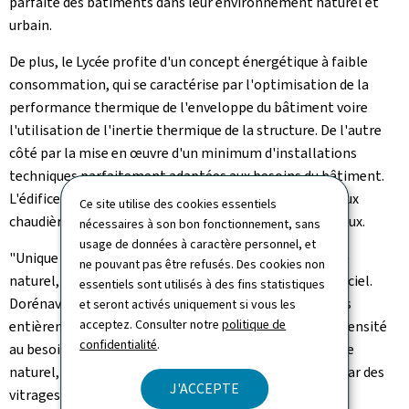
parfaite des bâtiments dans leur environnement naturel et
urbain.
De plus, le Lycée profite d'un concept énergétique à faible
consommation, qui se caractérise par l'optimisation de la
performance thermique de l'enveloppe du bâtiment voire
l'utilisation de l'inertie thermique de la structure. De l'autre
côté par la mise en œuvre d'un minimum d'installations
techniques parfaitement adaptées aux besoins du bâtiment.
L'édifice hautement efficient profite par ailleurs de deux
Ce site utilise des cookies essentiels
chaudières bois et d'un système de récupération des eaux.
nécessaires à son bon fonctionnement, sans
usage de données à caractère personnel, et
"Unique dans ce projet est la conception d'un éclairage
ne pouvant pas être refusés. Des cookies non
naturel, afin de réduire l'utilisation de l'éclairage artificiel.
essentiels sont utilisés à des fins statistiques
Dorénavant les installations lumineuses sont équipées
et seront activés uniquement si vous les
acceptez. Consulter notre
politique de
entièrement en LED et permettent ainsi de dimer l'intensité
confidentialité
.
au besoin. Tout en profitant un maximum de l'éclairage
naturel, les élèves sont protégés de l'éblouissement par des
J'ACCEPTE
vitrages spécialisés", a précisé François Bausch.