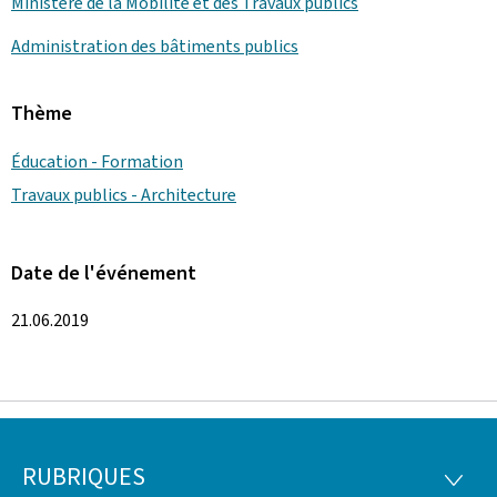
Ministère de la Mobilité et des Travaux publics
Administration des bâtiments publics
Thème
Éducation - Formation
Travaux publics - Architecture
Date de l'événement
21.06.2019
RUBRIQUES
Pied
RUBRI