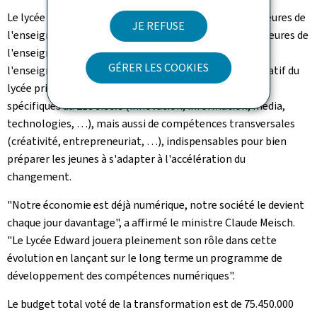
Le lycée propose offre les classes inférieures et supérieures de
JE REFUSE
l'enseignement secondaire classique, les classes inférieures de
l'enseignement secondaire général et les classes de
GÉRER LES COOKIES
l'enseignement secondaire européen. Le concept éducatif du
lycée privilégie le développement des compétences
spécifiques au 21e siècle (innovation, information, média,
technologies, …), mais aussi de compétences transversales
(créativité, entrepreneuriat, …), indispensables pour bien
préparer les jeunes à s'adapter à l'accélération du
changement.
"Notre économie est déjà numérique, notre société le devient
chaque jour davantage", a affirmé le ministre Claude Meisch.
"Le Lycée Edward jouera pleinement son rôle dans cette
évolution en lançant sur le long terme un programme de
développement des compétences numériques".
Le budget total voté de la transformation est de 75.450.000