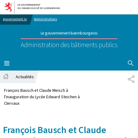
Aller au menu principal
Aller au contenu
gouvernement.lu
Administrations
Le gouvernement luxembourgeois
Administration des bâtiments publics
AFFICHER
MENU
PRINCIPAL
Actualités
PA
Accueil
François Bausch et Claude Meisch à
l'inauguration du Lycée Edward Steichen à
Clervaux
François Bausch et Claude